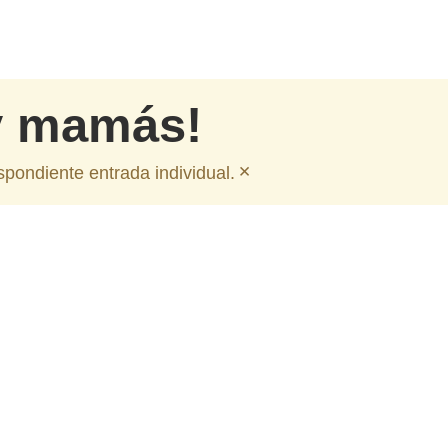
y mamás!
×
spondiente entrada individual.