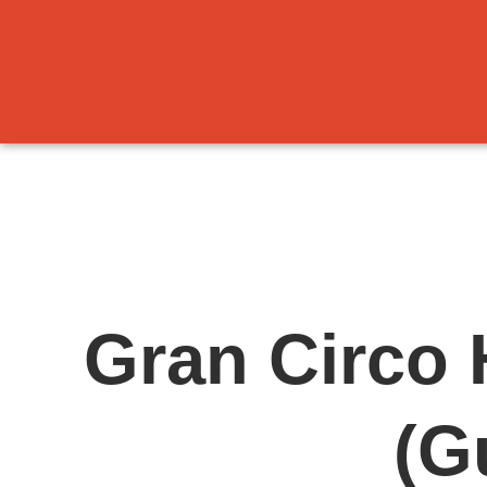
Ir
al
contenido
Gran Circo 
(G