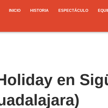
INICIO
HISTORIA
ESPECTÁCULO
EQUI
Holiday en Si
uadalajara)