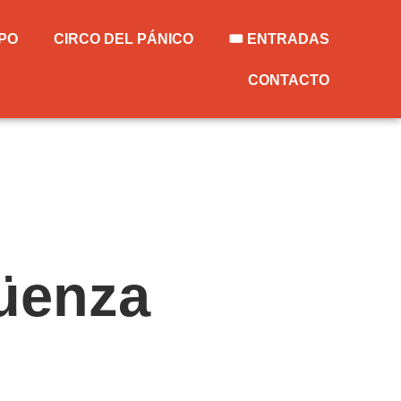
PO
CIRCO DEL PÁNICO
🎟️ ENTRADAS
CONTACTO
güenza